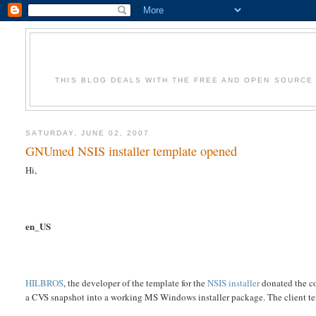
THIS BLOG DEALS WITH THE FREE AND OPEN SOURCE
SATURDAY, JUNE 02, 2007
GNUmed NSIS installer template opened
Hi,
en_US
HILBROS
, the developer of the template for the
NSIS installer
donated the co
a CVS snapshot into a working MS Windows installer package. The client tem