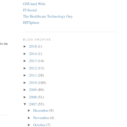
GNUmed Wiki
IT-Sozial
The Healthcare Technology Guy
HITSphere
BLOG ARCHIVE
its im
2018
(1)
►
2014
(1)
►
2013
(14)
►
2012
(13)
►
2011
(28)
►
2010
(100)
►
2009
(89)
►
2008
(51)
►
2007
(55)
▼
December
(9)
►
November
(4)
►
October
(7)
►