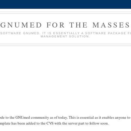
GNUMED FOR THE MASSES
 SOFTWARE GNUMED. IT IS ESSENTIALLY A SOFTWARE PACKAGE F
MANAGEMENT SOLUTION.
de to the GNUmed community as of today. This is essential as it enables anyone to
plate has been added to the CVS with the server part to follow soon.